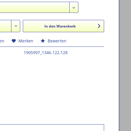
In den
Warenkorb
hen
Merken
Bewerten
1905997_1346.122.128