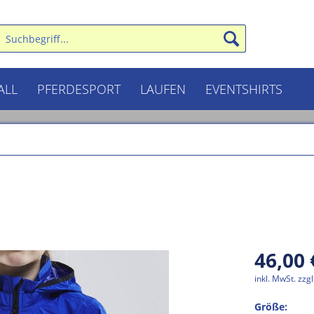
ALL
PFERDESPORT
LAUFEN
EVENTSHIRTS
46,00 
inkl. MwSt.
zzg
Größe: