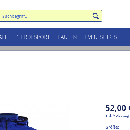
ALL
PFERDESPORT
LAUFEN
EVENTSHIRTS
N
52,00 
inkl. MwSt.
zzg
Größe: