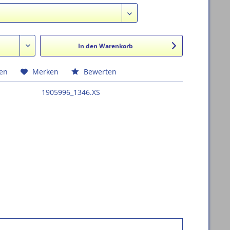
In den
Warenkorb
hen
Merken
Bewerten
1905996_1346.XS