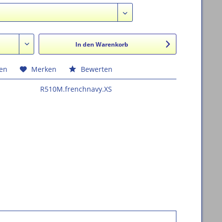
In den
Warenkorb
hen
Merken
Bewerten
R510M.frenchnavy.XS