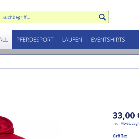
ALL
PFERDESPORT
LAUFEN
EVENTSHIRTS
33,00 
inkl. MwSt.
zzg
Größe: