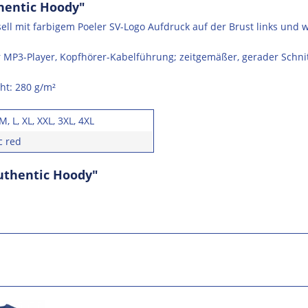
hentic Hoody"
ll mit farbigem Poeler SV-Logo Aufdruck auf der Brust links und
 MP3-Player, Kopfhörer-Kabelführung; zeitgemäßer, gerader Schnit
ht: 280 g/m²
 M, L, XL, XXL, 3XL, 4XL
c red
uthentic Hoody"