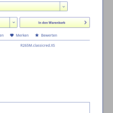
In den
Warenkorb
hen
Merken
Bewerten
R265M.classicred.XS